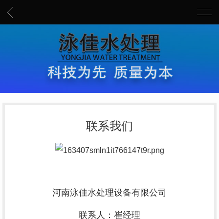
联系我们
河南泳佳水处理设备有限公司
联系人：崔经理